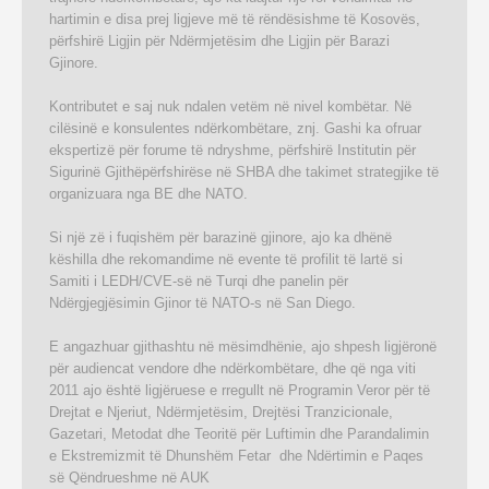
hartimin e disa prej ligjeve më të rëndësishme të Kosovës,
përfshirë Ligjin për Ndërmjetësim dhe Ligjin për Barazi
Gjinore.
Kontributet e saj nuk ndalen vetëm në nivel kombëtar. Në
cilësinë e konsulentes ndërkombëtare, znj. Gashi ka ofruar
ekspertizë për forume të ndryshme, përfshirë Institutin për
Sigurinë Gjithëpërfshirëse në SHBA dhe takimet strategjike të
organizuara nga BE dhe NATO.
Si një zë i fuqishëm për barazinë gjinore, ajo ka dhënë
këshilla dhe rekomandime në evente të profilit të lartë si
Samiti i LEDH/CVE-së në Turqi dhe panelin për
Ndërgjegjësimin Gjinor të NATO-s në San Diego.
E angazhuar gjithashtu në mësimdhënie, ajo shpesh ligjëronë
për audiencat vendore dhe ndërkombëtare, dhe që nga viti
2011 ajo është ligjëruese e rregullt në Programin Veror për të
Drejtat e Njeriut, Ndërmjetësim, Drejtësi Tranzicionale,
Gazetari, Metodat dhe Teoritë për Luftimin dhe Parandalimin
e Ekstremizmit të Dhunshëm Fetar dhe Ndërtimin e Paqes
së Qëndrueshme në AUK