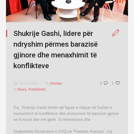
Shukrije Gashi, lidere për
ndryshim përmes barazisë
gjinore dhe menaxhimit të
konflikteve
On
18/12/2024
By
Donika
0
1
In
News
,
Publikimet
Znj. Shukrije Gashi është një figurë e shquar në fushën e
menaxhimit të konflikteve dhe promovimit të barazisë gjinore
në Kosovë dhe më gjerë. Si themeluese dhe
Drejtoreshë Ekzekutive e OJQ-së “Partners Kosova”, znj.