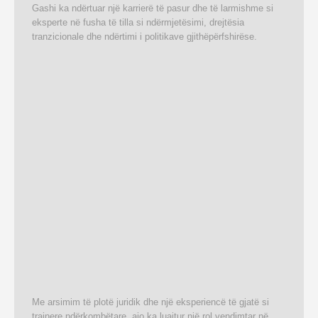
Gashi ka ndërtuar një karrierë të pasur dhe të larmishme si
eksperte në fusha të tilla si ndërmjetësimi, drejtësia
tranzicionale dhe ndërtimi i politikave gjithëpërfshirëse.
Me arsimim të plotë juridik dhe një eksperiencë të gjatë si
trajnere ndërkombëtare, ajo ka luajtur një rol vendimtar në